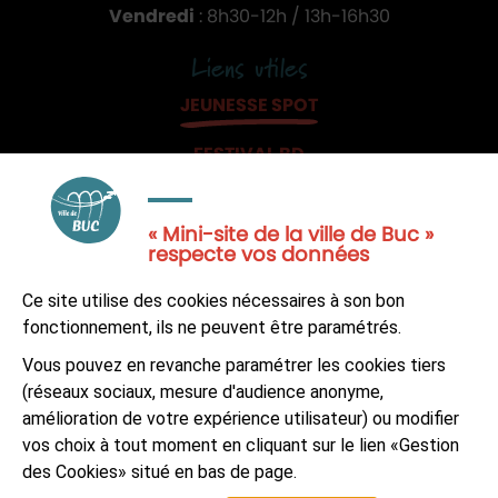
Vendredi
: 8h30-12h / 13h-16h30
Liens utiles
JEUNESSE SPOT
FESTIVAL BD
JE PARTICIPE
« Mini-site de la ville de Buc »
respecte vos données
Ce site utilise des cookies nécessaires à son bon
fonctionnement, ils ne peuvent être paramétrés.
NOUS CONTACTER
Vous pouvez en revanche paramétrer les cookies tiers
(réseaux sociaux, mesure d'audience anonyme,
S'ABONNER À LA NEWSLETTER
amélioration de votre expérience utilisateur) ou modifier
vos choix à tout moment en cliquant sur le lien «Gestion
Suivez-nous sur
Facebook
LinkedIn
Youtube
des Cookies» situé en bas de page.