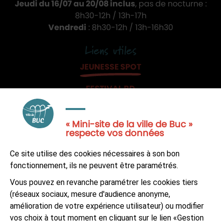
Jeudi du 16/07 au 20/08 inclus
, pas de nocturne :
8h30-12h / 13h-17h
Vendredi
: 8h30-12h / 13h-16h30
Liens utiles
JEUNESSE SPOT
FESTIVAL BD
JE PARTICIPE
« Mini-site de la ville de Buc »
respecte vos données
Ce site utilise des cookies nécessaires à son bon
fonctionnement, ils ne peuvent être paramétrés.
NOUS CONTACTER
Vous pouvez en revanche paramétrer les cookies tiers
(réseaux sociaux, mesure d'audience anonyme,
S'ABONNER À LA NEWSLETTER
amélioration de votre expérience utilisateur) ou modifier
vos choix à tout moment en cliquant sur le lien «Gestion
Suivez-nous sur