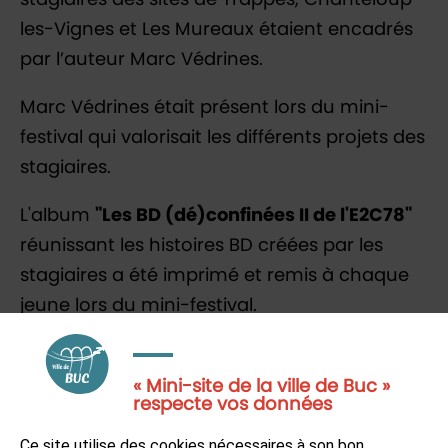
stagiaires des sites de Trappes, Chanteloup-
les-Vignes et Les Mureaux étaient encadrés
par l’auteur Marc Védrines.
Marc Védrines était présent lors du mini-
festival qui valorisait les différents projets des
stagiaires.
L'album
"Les BD (dé)confinées II de l'E2C78"
réunissant les histoires BD créées par les
stagiaires a été imprimé et remis à chaque
jeune lors du mini-festival.
Menu
« Mini-site de la ville de Buc »
respecte vos données
Accueil
Ce site utilise des cookies nécessaires à son bon