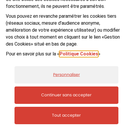
Le programme 2026
fonctionnement, ils ne peuvent être paramétrés.
Vous pouvez en revanche paramétrer les cookies tiers
Infos pratiques
(réseaux sociaux, mesure d'audience anonyme,
amélioration de votre expérience utilisateur) ou modifier
Nos partenaires
vos choix à tout moment en cliquant sur le lien «Gestion
des Cookies» situé en bas de page.
Nos albums
Pour en savoir plus sur la «
Politique Cookies
»
Affiches des 33 éditions du Festival
Personnaliser
Actions culturelles
Continuer sans accepter
Projet « BD & patrimoine »
Tout accepter
Scolaires