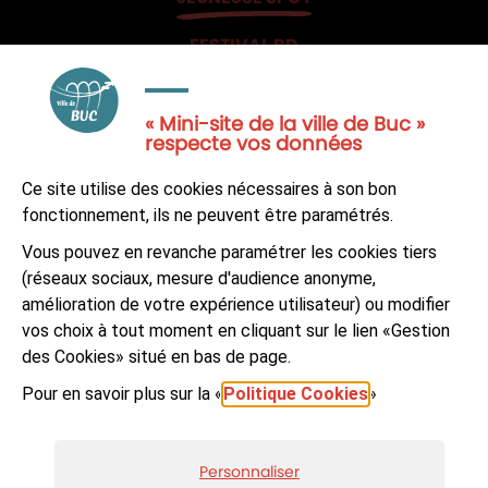
FESTIVAL BD
JE PARTICIPE
« Mini-site de la ville de Buc »
respecte vos données
Ce site utilise des cookies nécessaires à son bon
fonctionnement, ils ne peuvent être paramétrés.
NOUS CONTACTER
Vous pouvez en revanche paramétrer les cookies tiers
(réseaux sociaux, mesure d'audience anonyme,
S'ABONNER À LA NEWSLETTER
amélioration de votre expérience utilisateur) ou modifier
vos choix à tout moment en cliquant sur le lien «Gestion
Suivez-nous sur
Facebook
LinkedIn
Youtube
des Cookies» situé en bas de page.
Pour en savoir plus sur la «
Politique Cookies
»
Personnaliser