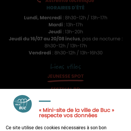
Astreinte technique
HORAIRES D'ÉTÉ
Lundi, Mercredi
: 8h30-12h / 13h-17h
Mardi
: 13h-17h
Jeudi
: 13h-20h
Jeudi du 16/07 au 20/08 inclus
, pas de nocturne :
8h30-12h / 13h-17h
Vendredi
: 8h30-12h / 13h-16h30
Liens utiles
JEUNESSE SPOT
FESTIVAL BD
JE PARTICIPE
« Mini-site de la ville de Buc »
respecte vos données
Ce site utilise des cookies nécessaires à son bon