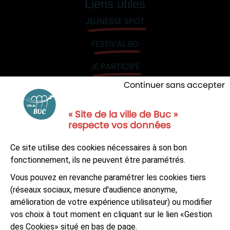
Liens utiles
JEUNESSE SPOT
FESTIVAL BD
JE PARTICIPE
Continuer sans accepter
« Site de la ville de Buc »
respecte vos données
NOUS CONTACTER
Ce site utilise des cookies nécessaires à son bon
S'ABONNER À LA NEWSLETTER
fonctionnement, ils ne peuvent être paramétrés.
Vous pouvez en revanche paramétrer les cookies tiers
Suivez-nous sur
Facebook
LinkedIn
Youtube
(réseaux sociaux, mesure d'audience anonyme,
amélioration de votre expérience utilisateur) ou modifier
vos choix à tout moment en cliquant sur le lien «Gestion
des Cookies» situé en bas de page.