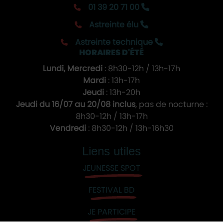
01 39 20 71 00
Astreinte élu
Astreinte technique
HORAIRES D'ÉTÉ
Lundi, Mercredi
: 8h30-12h / 13h-17h
Mardi
: 13h-17h
Jeudi
: 13h-20h
Jeudi du 16/07 au 20/08 inclus
, pas de nocturne :
8h30-12h / 13h-17h
Vendredi
: 8h30-12h / 13h-16h30
Liens utiles
JEUNESSE SPOT
FESTIVAL BD
JE PARTICIPE