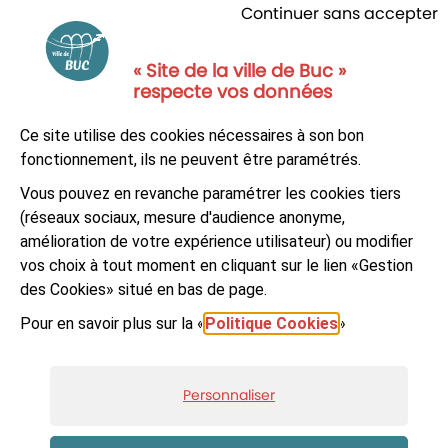
Continuer sans accepter
« Site de la ville de Buc »
respecte vos données
NOUS CONTACTER
Ce site utilise des cookies nécessaires à son bon
S'ABONNER À LA NEWSLETTER
fonctionnement, ils ne peuvent être paramétrés.
Vous pouvez en revanche paramétrer les cookies tiers
Suivez-nous sur
Facebook
LinkedIn
Youtube
(réseaux sociaux, mesure d'audience anonyme,
amélioration de votre expérience utilisateur) ou modifier
vos choix à tout moment en cliquant sur le lien «Gestion
des Cookies» situé en bas de page.
Pour en savoir plus sur la «
Politique Cookies
»
© Ville de Buc
Mentions légales
Accessibilité : non-conforme
Plan du site
Personnaliser
Données personnelles et cookies
Gestion des cookies
Réalisé par Artifica