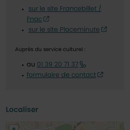
sur le site Francebillet /
Fnac
sur le site Placeminute
Auprès du service culturel :
au
01 39 20 71 37
formulaire de contact
Localiser
48.77509974511786,2.126592466575356
+