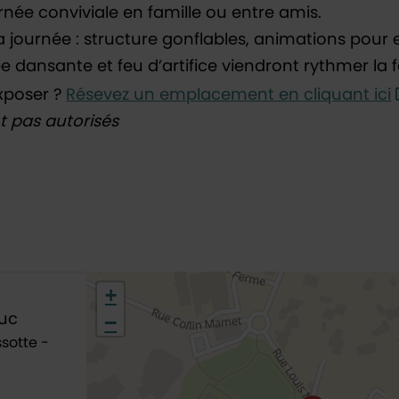
urnée conviviale en famille ou entre amis.
a journée : structure gonflables, animations pour 
e dansante et feu d’artifice viendront rythmer la f
xposer ?
Résevez un emplacement en cliquant ici
t pas autorisés
48.770688,2.124707
+
−
uc
sotte -