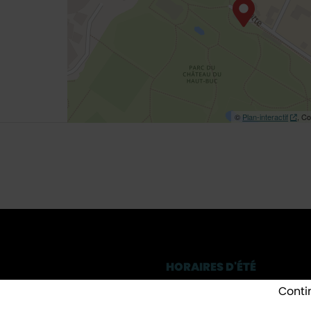
©
Plan-interactif
, Co
HORAIRES D'ÉTÉ
des Frères Robin
Lundi, Mercredi
: 8h30-12h 
Conti
36 - 78530 Buc
Mardi
: 13h-17h