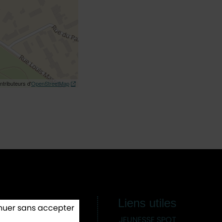
ntributeurs d'
OpenStreetMap
Liens utiles
/ 13h-17h
nuer sans accepter
JEUNESSE SPOT