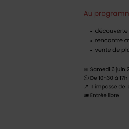
Au programme
découverte d
rencontre a
vente de pla
📅 Samedi 6 juin 
🕥 De 10h30 à 17h
📍 11 impasse de 
🎟️ Entrée libre