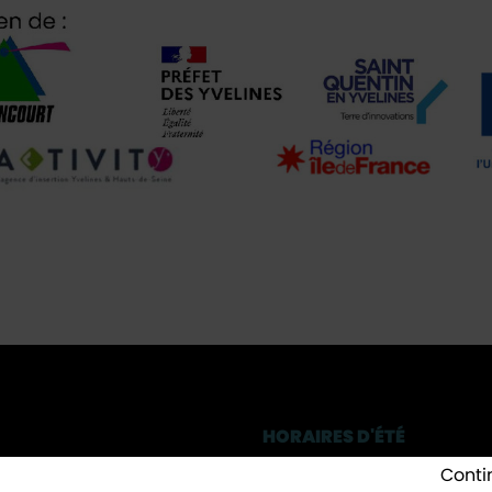
HORAIRES D'ÉTÉ
des Frères Robin
Lundi, Mercredi
: 8h30-12h 
Conti