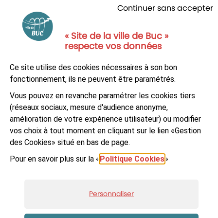
Continuer sans accepter
« Site de la ville de Buc »
respecte vos données
NOUS CONTACTER
Ce site utilise des cookies nécessaires à son bon
S'ABONNER À LA NEWSLETTER
fonctionnement, ils ne peuvent être paramétrés.
Vous pouvez en revanche paramétrer les cookies tiers
Suivez-nous sur
Facebook
LinkedIn
Youtube
(réseaux sociaux, mesure d'audience anonyme,
amélioration de votre expérience utilisateur) ou modifier
vos choix à tout moment en cliquant sur le lien «Gestion
des Cookies» situé en bas de page.
Pour en savoir plus sur la «
Politique Cookies
»
© Ville de Buc
Mentions légales
Accessibilité : non-conforme
Plan du site
Personnaliser
Données personnelles et cookies
Gestion des cookies
Réalisé par Artifica