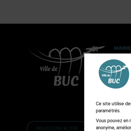
MAIRIE
3, rue 
CS 902
01 3
Ast
Ast
Ce site utilise 
paramétrés.
Vous pouvez en r
anonyme, amélior
NOUS CONTACTER
S'ABONNER À L