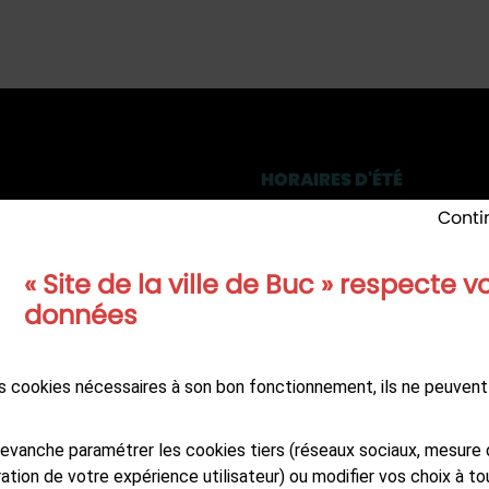
HORAIRES D'ÉTÉ
des Frères Robin
Lundi, Mercredi
: 8h30-12h 
Conti
36 - 78530 Buc
Mardi
: 13h-17h
Jeudi
: 13h-20h
9 20 71 00
« Site de la ville de Buc » respecte v
Jeudi du 16/07 au 20/08 in
données
reinte élu
nocturne : 8h30-12h / 13h-
Vendredi
: 8h30-12h / 13h-
reinte technique
des cookies nécessaires à son bon fonctionnement, ils ne peuvent
evanche paramétrer les cookies tiers (réseaux sociaux, mesure 
ation de votre expérience utilisateur) ou modifier vos choix à 
Suivez-nous sur
A NEWSLETTER