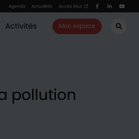
Agenda
Actualités
Accès élus
Facebook
LinkedIn
Youtu
Activités
Mon espace
Ouvrir
a pollution