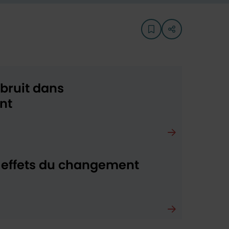
Ajouter aux favoris
Liste des lien
 bruit dans
nt
x effets du changement