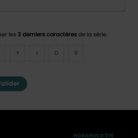
ner les
3 derniers caractères
de la série.
Y
I
D
9
alider
HORAIRES D'ÉTÉ