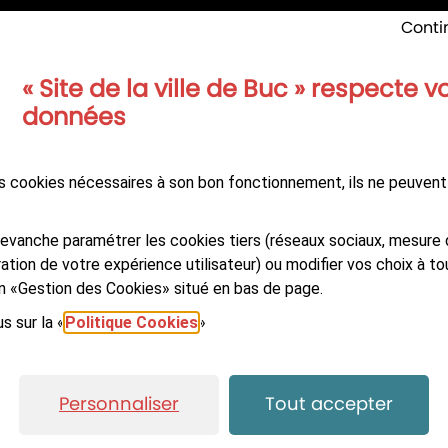
des Frères Robin
Lundi, Mercredi
: 8h30-12h 
Conti
36 - 78530 Buc
Mardi
: 13h-17h
Jeudi
: 13h-20h
9 20 71 00
« Site de la ville de Buc » respecte v
Jeudi du 16/07 au 20/08 in
données
reinte élu
nocturne : 8h30-12h / 13h-
Vendredi
: 8h30-12h / 13h-
reinte technique
des cookies nécessaires à son bon fonctionnement, ils ne peuvent
evanche paramétrer les cookies tiers (réseaux sociaux, mesure 
ation de votre expérience utilisateur) ou modifier vos choix à 
Suivez-nous sur
A NEWSLETTER
Facebook
LinkedIn
You
ien «Gestion des Cookies» situé en bas de page.
s sur la «
Politique Cookies
»
ité : non-conforme
Plan du site
Données personnelles et cook
Personnaliser
Tout accepter