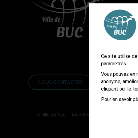
3, rue 
CS 902
01 3
Ast
Ast
Ce site utilise 
paramétrés.
Vous pouvez en r
anonyme, amélior
NOUS CONTACTER
S'ABONNER À L
cliquant sur le l
Pour en savoir plu
© Ville de Buc
Mentions légales
Accessibil