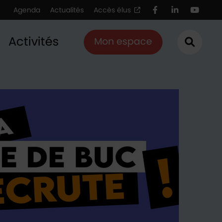
Agenda
Actualités
Accès élus
Facebook
LinkedIn
Youtu
Activités
Mon espace
Ouvrir