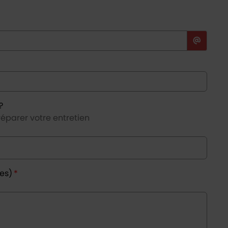
?
réparer votre entretien
res)
*