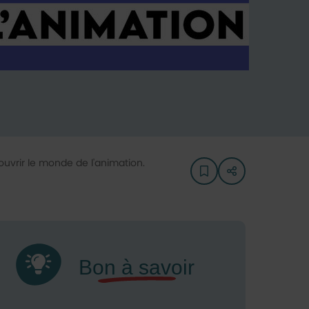
vrir le monde de l'animation.
Ajouter aux favoris
Liste des lien