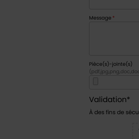
Message
*
Pièce(s)-jointe(s)
(pdf,jpg,png,doc,doc
Validation
*
À des fins de sécur