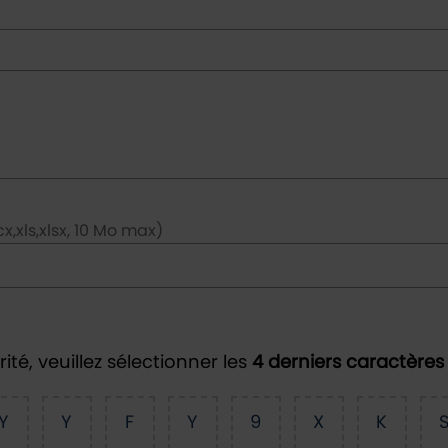
x,xls,xlsx, 10 Mo max)
ité, veuillez sélectionner les
4 derniers caractères
Y
Y
F
Y
9
X
K