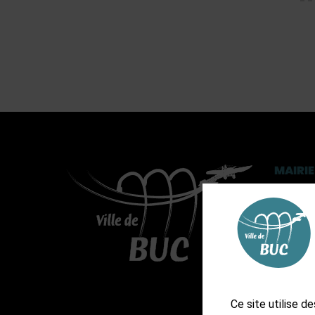
MAIRIE
3, rue 
CS 902
01 3
Ast
Ast
Ce site utilise 