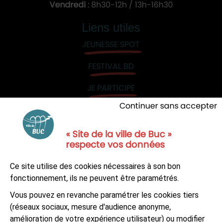
Vendredi
: 8h30-12h / 13h-16h30
Liens utiles
JEUNESSE SPOT
FESTIVAL BD
JE PARTICIPE
Continuer sans accepter
« Site de la ville de Buc »
respecte vos données
NOUS CONTACTER
Ce site utilise des cookies nécessaires à son bon
S'ABONNER À LA NEWSLETTER
fonctionnement, ils ne peuvent être paramétrés.
Vous pouvez en revanche paramétrer les cookies tiers
Suivez-nous sur
Facebook
LinkedIn
Youtube
(réseaux sociaux, mesure d'audience anonyme,
amélioration de votre expérience utilisateur) ou modifier