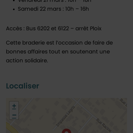
Vendredi 21 mars : 10h – 18h
Samedi 22 mars : 10h – 16h
Accès : Bus 6202 et 6122 – arrêt Ploix
Cette braderie est l’occasion de faire de
bonnes affaires tout en soutenant une
action solidaire.
Localiser
48.793349141978766,2.1449047838883826
+
−