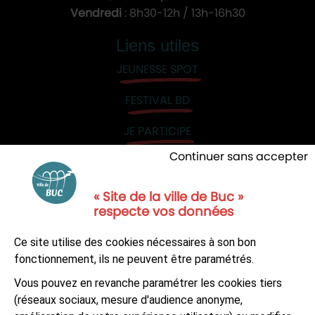
Vendredi
: 8h30-12h / 13h-16h30
Liens utiles
JEUNESSE SPOT
FESTIVAL BD
JE PARTICIPE
Continuer sans accepter
« Site de la ville de Buc »
respecte vos données
NOUS CONTACTER
Ce site utilise des cookies nécessaires à son bon
S'ABONNER À LA NEWSLETTER
fonctionnement, ils ne peuvent être paramétrés.
Vous pouvez en revanche paramétrer les cookies tiers
Suivez-nous sur
Facebook
LinkedIn
Youtube
(réseaux sociaux, mesure d'audience anonyme,