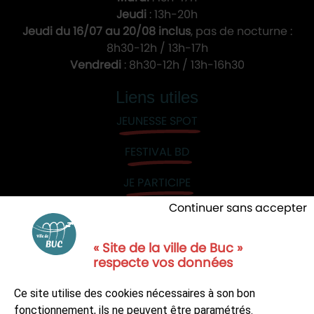
Jeudi
: 13h-20h
Jeudi du 16/07 au 20/08 inclus
, pas de nocturne :
8h30-12h / 13h-17h
Vendredi
: 8h30-12h / 13h-16h30
Liens utiles
JEUNESSE SPOT
FESTIVAL BD
JE PARTICIPE
Continuer sans accepter
« Site de la ville de Buc »
respecte vos données
NOUS CONTACTER
Ce site utilise des cookies nécessaires à son bon
S'ABONNER À LA NEWSLETTER
fonctionnement, ils ne peuvent être paramétrés.