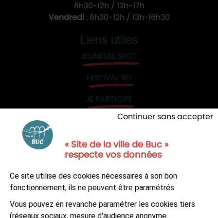
8h30-12h / 13h-17h
Vendredi
: 8h30-12h / 13h-16h30
Liens utiles
JEUNESSE SPOT
FESTIVAL BD
JE PARTICIPE
Continuer sans accepter
« Site de la ville de Buc »
respecte vos données
NOUS CONTACTER
Ce site utilise des cookies nécessaires à son bon
S'ABONNER À LA NEWSLETTER
fonctionnement, ils ne peuvent être paramétrés.
Vous pouvez en revanche paramétrer les cookies tiers
Suivez-nous sur
Facebook
LinkedIn
Youtube
(réseaux sociaux, mesure d'audience anonyme,