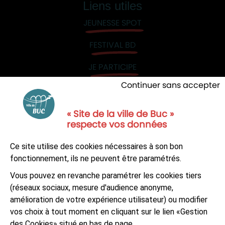
Liens utiles
JEUNESSE SPOT
FESTIVAL BD
JE PARTICIPE
Continuer sans accepter
« Site de la ville de Buc »
respecte vos données
NOUS CONTACTER
Ce site utilise des cookies nécessaires à son bon
S'ABONNER À LA NEWSLETTER
fonctionnement, ils ne peuvent être paramétrés.
Vous pouvez en revanche paramétrer les cookies tiers
Suivez-nous sur
Facebook
LinkedIn
Youtube
(réseaux sociaux, mesure d'audience anonyme,
amélioration de votre expérience utilisateur) ou modifier
vos choix à tout moment en cliquant sur le lien «Gestion
des Cookies» situé en bas de page.