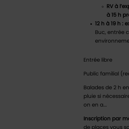
RV à l’e
à 15 h p
12 h à 19 h :
Buc, entrée c
environneme
Entrée libre
Public familial 
Balades de 2 h e
pluie si nécessair
on en a...
Inscription par ma
de places vous s