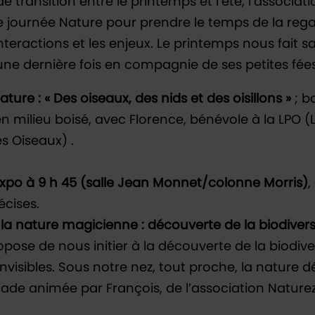
e transition entre le printemps et l’été, l’associati
 journée Nature pour prendre le temps de la rega
teractions et les enjeux. Le printemps nous fait s
une dernière fois en compagnie de ses petites fée
ature : « Des oiseaux, des nids et des oisillons »
; b
en milieu boisé, avec Florence, bénévole à la LPO (
s Oiseaux) .
expo à 9 h 45 (salle Jean Monnet/colonne Morris)
,
écises.
 la nature magicienne : découverte de la biodivers
pose de nous initier à la découverte de la biodiver
invisibles. Sous notre nez, tout proche, la nature d
lade animée par François, de l’association Nature