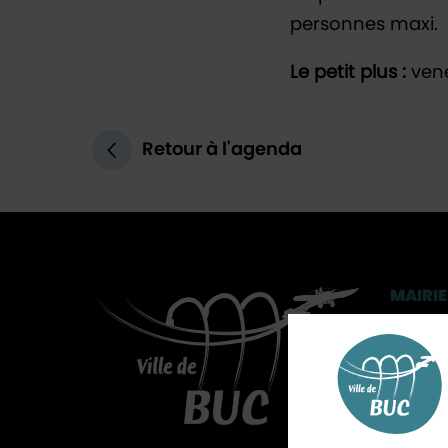
personnes maxi.
Le petit plus :
vene
Retour à l'agenda
MAIRIE
3, rue 
CS 902
01 3
Ast