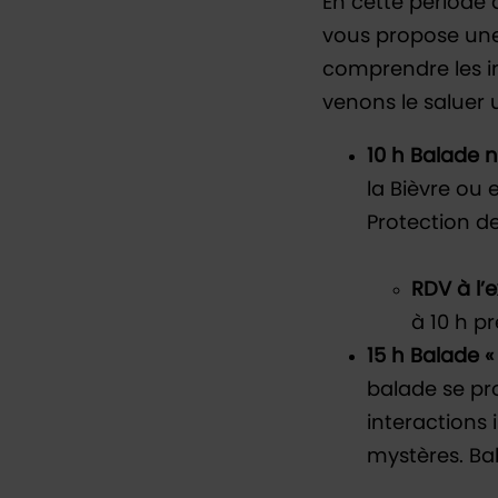
En cette période d
vous propose une
comprendre les in
venons le saluer 
10 h Balade n
la Bièvre ou 
Protection de
RDV à l’
à 10 h pr
15 h Balade «
balade se pro
interactions 
mystères. Ba