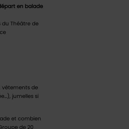
 départ en balade
s du Théâtre de
ice
u, vêtements de
e…), jumelles si
lade et combien
 Groupe de 20