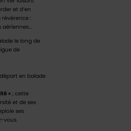
on Ver luisant
rder et d’en
a révérence :
s aériennes…
alade le long de
Ligue de
 départ en balade
ité »
; cette
sité et de ses
éploie ses
z-vous.