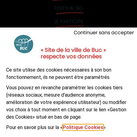
FESTIVAL BD
JE PARTICIPE
Continuer sans accepter
« Site de la ville de Buc »
respecte vos données
NOUS CONTACTER
Ce site utilise des cookies nécessaires à son bon
S'ABONNER À LA NEWSLETTER
fonctionnement, ils ne peuvent être paramétrés.
Vous pouvez en revanche paramétrer les cookies tiers
Suivez-nous sur
Facebook
LinkedIn
Youtube
(réseaux sociaux, mesure d'audience anonyme,
amélioration de votre expérience utilisateur) ou modifier
vos choix à tout moment en cliquant sur le lien «Gestion
des Cookies» situé en bas de page.
Pour en savoir plus sur la «
Politique Cookies
»