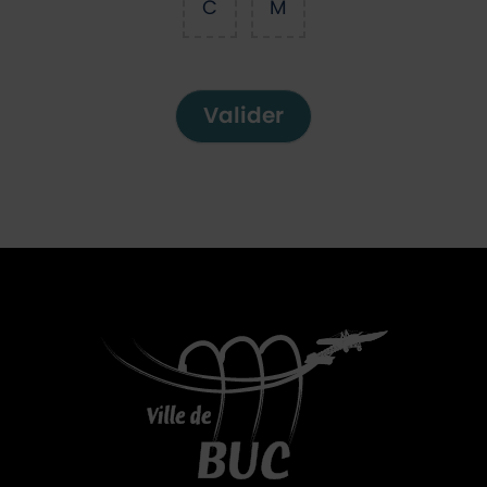
C
M
Valider