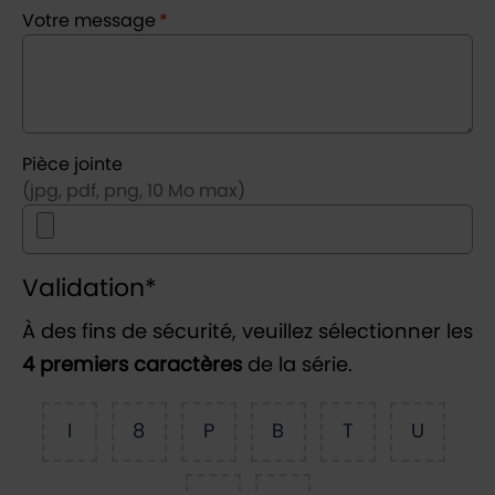
Votre message
*
Pièce jointe
(jpg, pdf, png, 10 Mo max)
Validation
*
À des fins de sécurité, veuillez sélectionner les
4 premiers caractères
de la série.
I
8
P
B
T
U