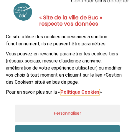
Continuer sans accepter
« Site de la ville de Buc »
respecte vos données
NOUS CONTACTER
Ce site utilise des cookies nécessaires à son bon
S'ABONNER À LA NEWSLETTER
fonctionnement, ils ne peuvent être paramétrés.
Vous pouvez en revanche paramétrer les cookies tiers
Suivez-nous sur
Facebook
LinkedIn
Youtube
(réseaux sociaux, mesure d'audience anonyme,
amélioration de votre expérience utilisateur) ou modifier
vos choix à tout moment en cliquant sur le lien «Gestion
des Cookies» situé en bas de page.
Pour en savoir plus sur la «
Politique Cookies
»
© Ville de Buc
Mentions légales
Accessibilité : non-conforme
Plan du site
Personnaliser
Données personnelles et cookies
Gestion des cookies
Réalisé par Artifica