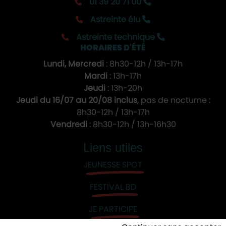
01 39 20 71 00
Astreinte élu
Astreinte technique
HORAIRES D'ÉTÉ
Lundi, Mercredi
: 8h30-12h / 13h-17h
Mardi
: 13h-17h
Jeudi
: 13h-20h
Jeudi du 16/07 au 20/08 inclus
, pas de nocturne :
8h30-12h / 13h-17h
Vendredi
: 8h30-12h / 13h-16h30
Liens utiles
JEUNESSE SPOT
FESTIVAL BD
JE PARTICIPE