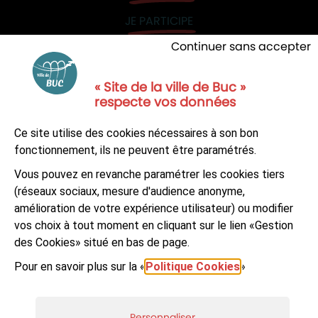
JE PARTICIPE
Continuer sans accepter
« Site de la ville de Buc »
respecte vos données
NOUS CONTACTER
Ce site utilise des cookies nécessaires à son bon
S'ABONNER À LA NEWSLETTER
fonctionnement, ils ne peuvent être paramétrés.
Vous pouvez en revanche paramétrer les cookies tiers
Suivez-nous sur
Facebook
LinkedIn
Youtube
(réseaux sociaux, mesure d'audience anonyme,
amélioration de votre expérience utilisateur) ou modifier
vos choix à tout moment en cliquant sur le lien «Gestion
des Cookies» situé en bas de page.
Pour en savoir plus sur la «
Politique Cookies
»
© Ville de Buc
Mentions légales
Accessibilité : non-conforme
Plan du site
Personnaliser