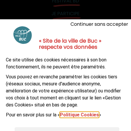
FESTIVAL BD
JE PARTICIPE
Continuer sans accepter
« Site de la ville de Buc »
respecte vos données
NOUS CONTACTER
Ce site utilise des cookies nécessaires à son bon
S'ABONNER À LA NEWSLETTER
fonctionnement, ils ne peuvent être paramétrés.
Vous pouvez en revanche paramétrer les cookies tiers
Suivez-nous sur
Facebook
LinkedIn
Youtube
(réseaux sociaux, mesure d'audience anonyme,
amélioration de votre expérience utilisateur) ou modifier
vos choix à tout moment en cliquant sur le lien «Gestion
des Cookies» situé en bas de page.
Pour en savoir plus sur la «
Politique Cookies
»
© Ville de Buc
Mentions légales