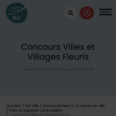
Retour à l'accueil
MENU
Ouvrir la recherc
Concours Villes et
Villages Fleuris
Publié le 24/06/2025
·
Mis à jour le 13/08/2025
Accueil
/
Ma ville
/
Environnement
/
La nature en ville
/
Parc et espaces verts publics
/
Concours Villes et Villages Fleuris