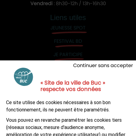
Vendredi
: 8h30-12h / 13h-16h30
Liens utiles
JEUNESSE SPOT
FESTIVAL BD
JE PARTICIPE
Continuer sans accepter
« Site de la ville de Buc »
respecte vos données
NOUS CONTACTER
Ce site utilise des cookies nécessaires à son bon
S'ABONNER À LA NEWSLETTER
fonctionnement, ils ne peuvent être paramétrés.
Vous pouvez en revanche paramétrer les cookies tiers
Suivez-nous sur
Facebook
LinkedIn
Youtube
(réseaux sociaux, mesure d'audience anonyme,
amélioration de votre expérience utilisateur) ou modifier