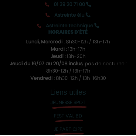
01 39 20 71 00
Astreinte élu
Astreinte technique
HORAIRES D'ÉTÉ
Lundi, Mercredi
: 8h30-12h / 13h-17h
Mardi
: 13h-17h
Jeudi
: 13h-20h
Jeudi du 16/07 au 20/08 inclus
, pas de nocturne :
8h30-12h / 13h-17h
Vendredi
: 8h30-12h / 13h-16h30
Liens utiles
JEUNESSE SPOT
FESTIVAL BD
JE PARTICIPE