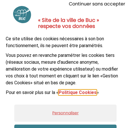
Continuer sans accepter
« Site de la ville de Buc »
respecte vos données
NOUS CONTACTER
Ce site utilise des cookies nécessaires à son bon
S'ABONNER À LA NEWSLETTER
fonctionnement, ils ne peuvent être paramétrés.
Vous pouvez en revanche paramétrer les cookies tiers
Suivez-nous sur
Facebook
LinkedIn
Youtube
(réseaux sociaux, mesure d'audience anonyme,
amélioration de votre expérience utilisateur) ou modifier
vos choix à tout moment en cliquant sur le lien «Gestion
des Cookies» situé en bas de page.
Pour en savoir plus sur la «
Politique Cookies
»
© Ville de Buc
Mentions légales
Accessibilité : non-conforme
Plan du site
Personnaliser
Données personnelles et cookies
Gestion des cookies
Réalisé par Artifica