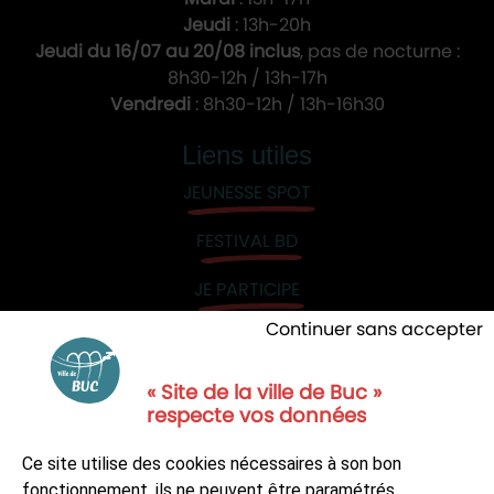
Jeudi
: 13h-20h
Jeudi du 16/07 au 20/08 inclus
, pas de nocturne :
8h30-12h / 13h-17h
Vendredi
: 8h30-12h / 13h-16h30
Liens utiles
JEUNESSE SPOT
FESTIVAL BD
JE PARTICIPE
Continuer sans accepter
« Site de la ville de Buc »
respecte vos données
NOUS CONTACTER
Ce site utilise des cookies nécessaires à son bon
S'ABONNER À LA NEWSLETTER
fonctionnement, ils ne peuvent être paramétrés.