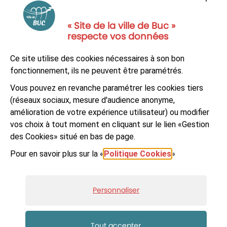
« Site de la ville de Buc »
respecte vos données
NOUS CONTACTER
Ce site utilise des cookies nécessaires à son bon
S'ABONNER À LA NEWSLETTER
fonctionnement, ils ne peuvent être paramétrés.
Vous pouvez en revanche paramétrer les cookies tiers
Suivez-nous sur
Facebook
LinkedIn
Youtube
(réseaux sociaux, mesure d'audience anonyme,
amélioration de votre expérience utilisateur) ou modifier
vos choix à tout moment en cliquant sur le lien «Gestion
des Cookies» situé en bas de page.
Pour en savoir plus sur la «
Politique Cookies
»
© Ville de Buc
Mentions légales
Accessibilité : non-conforme
Plan du site
Personnaliser
Données personnelles et cookies
Gestion des cookies
Réalisé par Artifica
Tout accepter