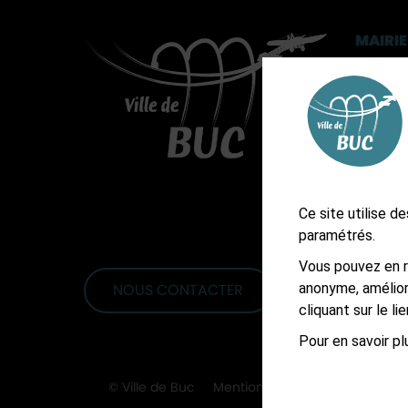
MAIRIE
3, rue 
CS 902
01 3
Ast
Ast
Ce site utilise 
paramétrés.
Vous pouvez en r
anonyme, amélior
NOUS CONTACTER
S'ABONNER À L
cliquant sur le l
Pour en savoir plu
© Ville de Buc
Mentions légales
Accessibil