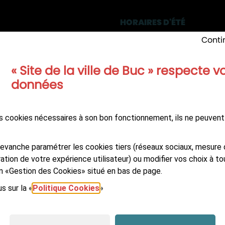
HORAIRES D'ÉTÉ
des Frères Robin
Lundi, Mercredi
: 8h30-12h 
Conti
36 - 78530 Buc
Mardi
: 13h-17h
Jeudi
: 13h-20h
9 20 71 00
« Site de la ville de Buc » respecte v
Jeudi du 16/07 au 20/08 in
données
reinte élu
nocturne : 8h30-12h / 13h-
Vendredi
: 8h30-12h / 13h-
reinte technique
des cookies nécessaires à son bon fonctionnement, ils ne peuvent
evanche paramétrer les cookies tiers (réseaux sociaux, mesure 
ation de votre expérience utilisateur) ou modifier vos choix à 
Suivez-nous sur
A NEWSLETTER
Facebook
LinkedIn
You
ien «Gestion des Cookies» situé en bas de page.
s sur la «
Politique Cookies
»
ité : non-conforme
Plan du site
Données personnelles et cook