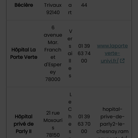
Béclère
Trivaux
a
44
92140
rt
6
V
avenue
er
Mar.
www.laporte
s
01 39
Hôpital La
Franch
verte-
ai
63 74
Porte Verte
et
ll
00
univi.fr/
d'Esper
e
ey
s
78000
L
e
C
hopital-
21 rue
Hôpital
h
01 39
prive-de-
Moxouri
privé de
e
63 70
parly2-le-
s
Parly II
s
00
chesnay.ram
78150