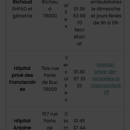
Richaud
Richau
ambulatoires
ai
EHPAD et
d
01 39
le dimanche
ll
gériatrie
78000
63 90
et jours fériés
e
70
de 9h à 13h
s
Secr
étari
at
V
hopital-
er
Hôpital
7bis rue
prive-de-
s
01 30
privé des
Porte
versailles.ra
ai
97 33
Franciscain
de Buc
msaysante.fr
ll
33
es
78000
e
s
157 rue
C
Hôpital
Porte
la
01 45
Antoine
de
m
37 44