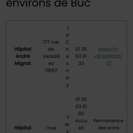
environs de Buc
L
e
177 rue
C
www.ch-
Hôpital
de
h
01 39
versailles.fr/
André
Versaill
e
63 91
Mignot
es
s
33
78157
n
a
y
01 39
63 91
90
V
Accu
Permanence
er
Hôpital
1 rue
eil
des soins
s