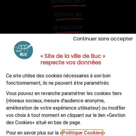
JEUNESSE SPOT
FESTIVAL BD
JE PARTICIPE
Continuer sans accepter
« Site de la ville de Buc »
respecte vos données
NOUS CONTACTER
Ce site utilise des cookies nécessaires à son bon
S'ABONNER À LA NEWSLETTER
fonctionnement, ils ne peuvent être paramétrés.
Vous pouvez en revanche paramétrer les cookies tiers
Suivez-nous sur
Facebook
LinkedIn
Youtube
(réseaux sociaux, mesure d'audience anonyme,
amélioration de votre expérience utilisateur) ou modifier
vos choix à tout moment en cliquant sur le lien «Gestion
des Cookies» situé en bas de page.
Pour en savoir plus sur la «
Politique Cookies
»