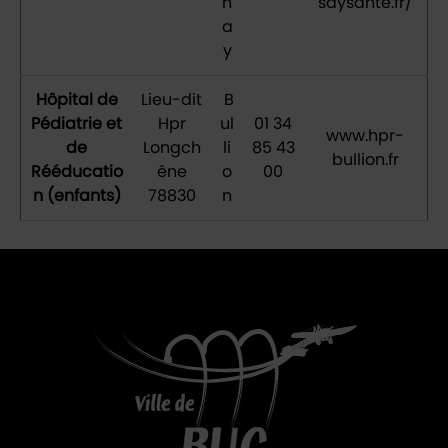
n
saysante.fr/
a
y
Hôpital de
Lieu-dit
B
Pédiatrie et
Hpr
ul
01 34
www.hpr-
de
Longch
li
85 43
bullion.fr
Rééducatio
êne
o
00
n (enfants)
78830
n