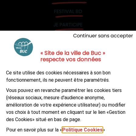
FESTIVAL BD
JE PARTICIPE
Continuer sans accepter
« Site de la ville de Buc »
respecte vos données
NOUS CONTACTER
Ce site utilise des cookies nécessaires à son bon
S'ABONNER À LA NEWSLETTER
fonctionnement, ils ne peuvent être paramétrés.
Vous pouvez en revanche paramétrer les cookies tiers
Suivez-nous sur
Facebook
LinkedIn
Youtube
(réseaux sociaux, mesure d'audience anonyme,
amélioration de votre expérience utilisateur) ou modifier
vos choix à tout moment en cliquant sur le lien «Gestion
des Cookies» situé en bas de page.
Pour en savoir plus sur la «
Politique Cookies
»