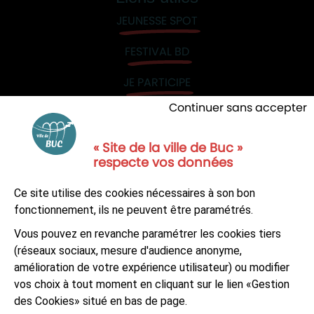
JEUNESSE SPOT
FESTIVAL BD
JE PARTICIPE
Continuer sans accepter
« Site de la ville de Buc »
respecte vos données
NOUS CONTACTER
Ce site utilise des cookies nécessaires à son bon
S'ABONNER À LA NEWSLETTER
fonctionnement, ils ne peuvent être paramétrés.
Vous pouvez en revanche paramétrer les cookies tiers
Suivez-nous sur
Facebook
LinkedIn
Youtube
(réseaux sociaux, mesure d'audience anonyme,
amélioration de votre expérience utilisateur) ou modifier
vos choix à tout moment en cliquant sur le lien «Gestion
des Cookies» situé en bas de page.