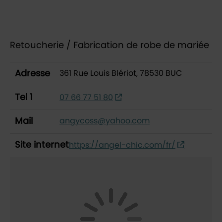
Contenu de la fiche d'a
Retoucherie / Fabrication de robe de mariée
Adresse
361 Rue Louis Blériot, 78530 BUC
Tel 1
07 66 77 51 80
Mail
angycoss@yahoo.com
Site internet
https://angel-chic.com/fr/
48.77666525939575,2.1295595576706403