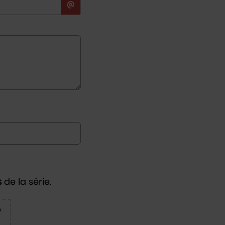
s
de la série.
V