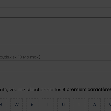
x,xls,xlsx, 10 Mo max)
ité, veuillez sélectionner les
3 premiers caractère
B
W
9
I
6
1
A