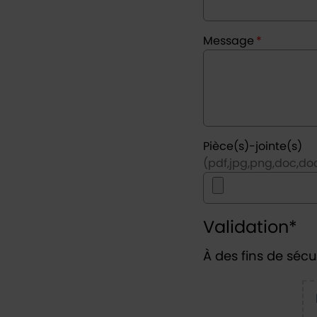
Message
*
Pièce(s)-jointe(s)
(pdf,jpg,png,doc,doc
Validation
*
À des fins de sécur