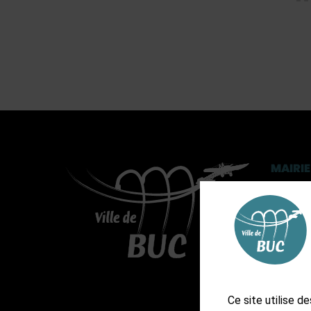
MAIRIE
3, rue 
CS 902
01 3
Ast
Ast
Ce site utilise 