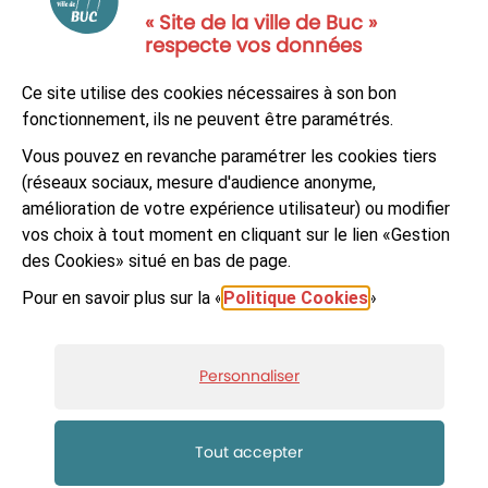
« Site de la ville de Buc »
respecte vos données
NOUS CONTACTER
Ce site utilise des cookies nécessaires à son bon
S'ABONNER À LA NEWSLETTER
fonctionnement, ils ne peuvent être paramétrés.
Vous pouvez en revanche paramétrer les cookies tiers
Suivez-nous sur
Facebook
LinkedIn
Youtube
(réseaux sociaux, mesure d'audience anonyme,
amélioration de votre expérience utilisateur) ou modifier
vos choix à tout moment en cliquant sur le lien «Gestion
des Cookies» situé en bas de page.
Pour en savoir plus sur la «
Politique Cookies
»
© Ville de Buc
Mentions légales
Accessibilité : non-conforme
Plan du site
Personnaliser
Données personnelles et cookies
Gestion des cookies
Réalisé par Artifica
Tout accepter