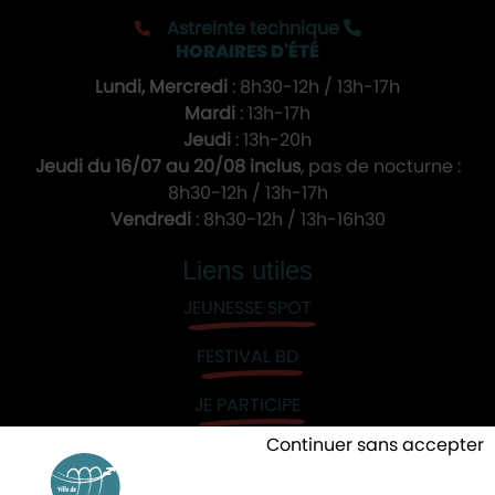
Astreinte technique
HORAIRES D'ÉTÉ
Lundi, Mercredi
: 8h30-12h / 13h-17h
Mardi
: 13h-17h
Jeudi
: 13h-20h
Jeudi du 16/07 au 20/08 inclus
, pas de nocturne :
8h30-12h / 13h-17h
Vendredi
: 8h30-12h / 13h-16h30
Liens utiles
JEUNESSE SPOT
FESTIVAL BD
JE PARTICIPE
Continuer sans accepter