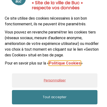
« Site de la ville de Buc »
respecte vos données
NOUS CONTACTER
Ce site utilise des cookies nécessaires à son bon
S'ABONNER À LA NEWSLETTER
fonctionnement, ils ne peuvent être paramétrés.
Vous pouvez en revanche paramétrer les cookies tiers
Suivez-nous sur
Facebook
LinkedIn
Youtube
(réseaux sociaux, mesure d'audience anonyme,
amélioration de votre expérience utilisateur) ou modifier
vos choix à tout moment en cliquant sur le lien «Gestion
des Cookies» situé en bas de page.
Pour en savoir plus sur la «
Politique Cookies
»
© Ville de Buc
Mentions légales
Accessibilité : non-conforme
Plan du site
Personnaliser
Données personnelles et cookies
Gestion des cookies
Réalisé par Artifica
Tout accepter